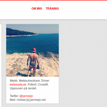
OM MIG
TRÄNING
Webb. Webbutvecklare. Driver
webready.se
. Fotboll. Crossfit.
Uppvuxen på landet.
Twitter:
@jarnesjo
Mail: nicklas [a] jarnesjo.net