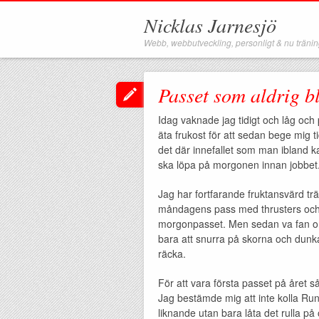
Nicklas Jarnesjö
Webb, webbutveckling, personligt & nu träni
Passet som aldrig bl
Idag vaknade jag tidigt och låg och
äta frukost för att sedan bege mig ti
det där innefallet som man ibland k
ska löpa på morgonen innan jobbet
Jag har fortfarande fruktansvärd tr
måndagens pass med thrusters och t
morgonpasset. Men sedan va fan om 
bara att snurra på skorna och dunka
räcka.
För att vara första passet på året 
Jag bestämde mig att inte kolla Run
liknande utan bara låta det rulla på 