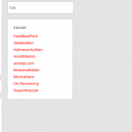
Läsvärt
FeedBackPack
Geekbutiken
Halloweenbutiken
Hundtillbehör
jarnesjo.com
Maskeradkläder
Minimalisera
Om Renovering
Supporterprylar