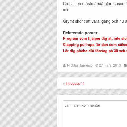
Crossfiten måste ändå gjort susen fö
min.
Grymt skönt att vara igång och nu ä
Relaterade poster:
Program som hjälper dig att inte slö
Clapping pull-ups för den som söke
Lär dig pitcha ditt företag på 30 sek 
Nicklas Jarnesjö
27 mars, 2013
« Intropass 11