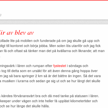
ng
ir av blev av
 pillade lite på mobilen och funderade på om jag skulle gå upp och
digt till kontoret och börja jobba. Men solen lös utanför och jag fick
an få och oftast så tänker man det på kvällarna och liknande; att man
.
äningsvärk i låren och rumpan efter
fystestet
i söndags och
og till detta som en ursäkt för att även denna gång hoppa över
jag så bara springer 2 km så är det bättre än ingen. Så det vara
 musiken i lurarna och sedan ge sig ut och se hur långt det skulle
så kändes förvånansvärt bra och då med tanke på statusen i låren.
keeper under vägen och inte heller få uppläst kilometertider och
och se hur länge det skulle hålla.