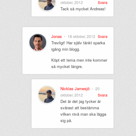
oktober, 2012
Svara
Tack så mycket Andreas!
Jonas
•
18 oktober, 2012
Svara
Trevligt! Har själv tänkt sparka
igång min blogg.
Köpt ett tema men inte kommer
så mycket längre.
Nicklas Jarnesjö
•
20
oktober, 2012
Svara
Det är det jag tycker är
svårast att bestämma
vilken nivå man ska lägga
sig på.