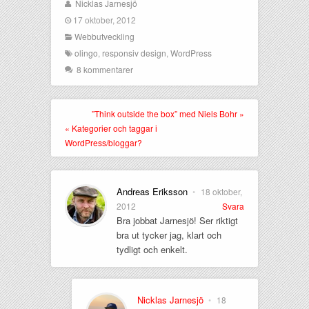
Nicklas Jarnesjö
17 oktober, 2012
Webbutveckling
olingo
,
responsiv design
,
WordPress
8 kommentarer
”Think outside the box” med Niels Bohr »
« Kategorier och taggar i
WordPress/bloggar?
Andreas Eriksson
•
18 oktober,
2012
Svara
Bra jobbat Jarnesjö! Ser riktigt
bra ut tycker jag, klart och
tydligt och enkelt.
Nicklas Jarnesjö
•
18