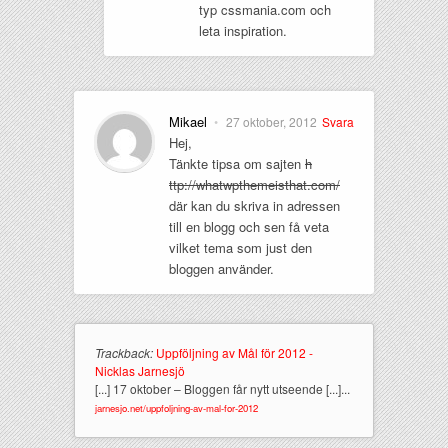
typ cssmania.com och
leta inspiration.
Mikael
•
27 oktober, 2012
Svara
Hej,
Tänkte tipsa om sajten
h
ttp://whatwpthemeisthat.com/
där kan du skriva in adressen
till en blogg och sen få veta
vilket tema som just den
bloggen använder.
Trackback:
Uppföljning av Mål för 2012 -
Nicklas Jarnesjö
[...] 17 oktober – Bloggen får nytt utseende [...]...
jarnesjo.net/uppfoljning-av-mal-for-2012