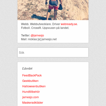
Webb. Webbutvecklare. Driver
webready.se
.
Fotboll. Crossfit. Uppvuxen på landet.
Twitter:
@jarnesjo
Mail: nicklas [a] jarnesjo.net
Läsvärt
FeedBackPack
Geekbutiken
Halloweenbutiken
Hundtillbehör
jarnesjo.com
Maskeradkläder