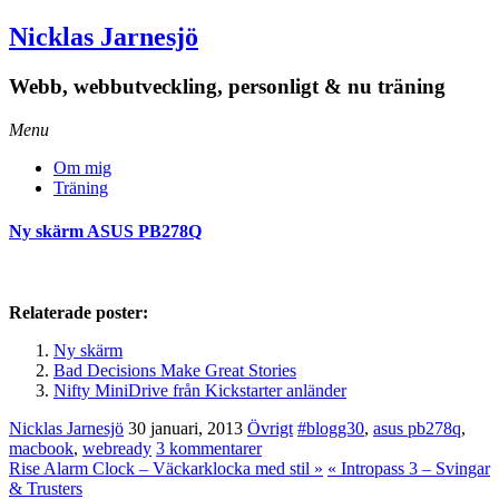
Nicklas Jarnesjö
Webb, webbutveckling, personligt & nu träning
Menu
Om mig
Träning
Ny skärm ASUS PB278Q
Relaterade poster:
Ny skärm
Bad Decisions Make Great Stories
Nifty MiniDrive från Kickstarter anländer
Nicklas Jarnesjö
30 januari, 2013
Övrigt
#blogg30
,
asus pb278q
,
macbook
,
webready
3 kommentarer
Rise Alarm Clock – Väckarklocka med stil »
« Intropass 3 – Svingar
& Trusters