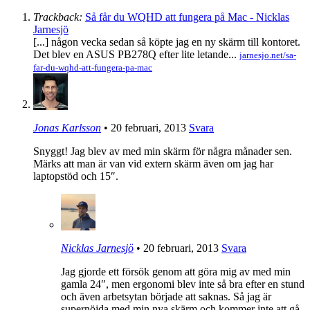
Trackback:
Så får du WQHD att fungera på Mac - Nicklas
Jarnesjö
[...] någon vecka sedan så köpte jag en ny skärm till kontoret.
Det blev en ASUS PB278Q efter lite letande...
jarnesjo.net/sa-
far-du-wqhd-att-fungera-pa-mac
Jonas Karlsson
•
20 februari, 2013
Svara
Snyggt! Jag blev av med min skärm för några månader sen.
Märks att man är van vid extern skärm även om jag har
laptopstöd och 15″.
Nicklas Jarnesjö
•
20 februari, 2013
Svara
Jag gjorde ett försök genom att göra mig av med min
gamla 24″, men ergonomi blev inte så bra efter en stund
och även arbetsytan började att saknas. Så jag är
supernöjda med min nya skärm och kommer inte att gå